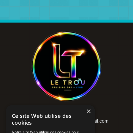
×
LE TROU
Ce site Web utilise des
04 81 65 16 03 - lucb.letrou@gmail.com
cookies
6, rue Romarin
Notre site Web utilise des cookies pour